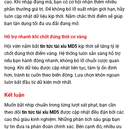
cao. Khi nhập đúng mã, bạn có cơ hội nhận thêm nhiều
phần thưởng giá trị. Để không bỏ lỡ suất nhận giới hạn, hãy
luôn cập nhật dữ liệu kịp thời. Nắm chắc thời điểm sẽ giúp
bạn tận dụng tối đa ưu đãi đang mở.
Hỗ trợ nhanh khi chốt đúng thời cơ vàng
Hội viên nắm bắt
tin tức tài xỉu MD5
kịp thời sẽ tăng tỷ lệ
chốt đúng thời điểm vàng. Hệ thống luôn sẵn sàng hỗ trợ
nếu bạn hành động nhanh, không bỏ lỡ chuỗi cược quan
trọng. Khi dữ liệu được cập nhật liên tục, tâm lý ổn định
hơn, tránh bị cuốn theo biến động. Lựa chọn khôn ngoan
luôn bắt đầu từ dữ kiện mới nhất.
Kết luận
Muốn bắt nhịp chuẩn trong từng lượt sát phạt, bạn cần
theo dõi
tin tức tài xỉu MD5
được cập nhật đều đặn bởi các
cao thủ giàu kinh nghiệm. Những phân tích sâu giúp bạn
tự tin đưa ra phán đoán chính xác. Bên cạnh đó, nhiều ưu