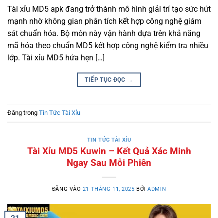
Tài xỉu MD5 apk đang trở thành mô hình giải trí tạo sức hút
mạnh nhờ không gian phân tích kết hợp công nghệ giám
sát chuẩn hóa. Bộ môn này vận hành dựa trên khả năng
mã hóa theo chuẩn MD5 kết hợp công nghệ kiểm tra nhiều
lớp. Tài xỉu MD5 hứa hẹn […]
TIẾP TỤC ĐỌC
→
Đăng trong
Tin Tức Tài Xỉu
TIN TỨC TÀI XỈU
Tài Xỉu MD5 Kuwin – Kết Quả Xác Minh
Ngay Sau Mỗi Phiên
ĐĂNG VÀO
21 THÁNG 11, 2025
BỞI
ADMIN