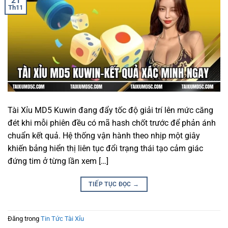
21
Th11
Tài Xỉu MD5 Kuwin đang đẩy tốc độ giải trí lên mức căng
đét khi mỗi phiên đều có mã hash chốt trước để phản ánh
chuẩn kết quả. Hệ thống vận hành theo nhịp một giây
khiến bảng hiển thị liên tục đổi trạng thái tạo cảm giác
đứng tim ở từng lần xem […]
TIẾP TỤC ĐỌC
→
Đăng trong
Tin Tức Tài Xỉu