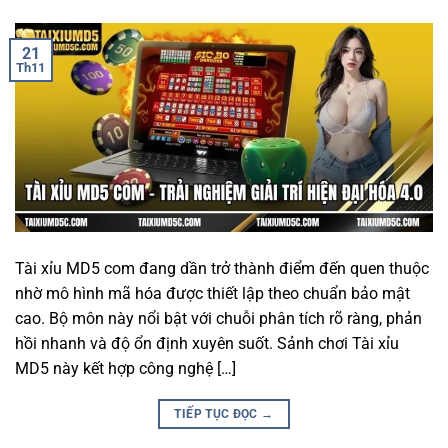
21
Th11
Tài xỉu MD5 com đang dần trở thành điểm đến quen thuộc
nhờ mô hình mã hóa được thiết lập theo chuẩn bảo mật
cao. Bộ môn này nổi bật với chuỗi phân tích rõ ràng, phản
hồi nhanh và độ ổn định xuyên suốt. Sảnh chơi Tài xỉu
MD5 này kết hợp công nghệ […]
TIẾP TỤC ĐỌC
→