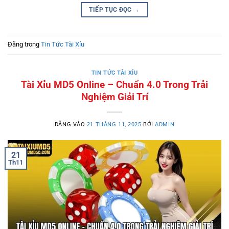
TIẾP TỤC ĐỌC
→
Đăng trong
Tin Tức Tài Xỉu
TIN TỨC TÀI XỈU
Tài Xỉu MD5 Online – Chuẩn 4.0 Trong Trải
Nghiệm Giải Trí
ĐĂNG VÀO
21 THÁNG 11, 2025
BỞI
ADMIN
21
Th11