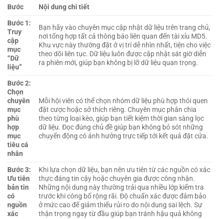
Bước
Nội dung chi tiết
Bước 1:
Bạn hãy vào chuyên mục cập nhật dữ liệu trên trang chủ,
Truy
nơi tổng hợp tất cả thông báo liên quan đến tài xỉu MD5.
cập
Khu vực này thường đặt ở vị trí dễ nhìn nhất, tiện cho việc
mục
theo dõi liên tục. Dữ liệu luôn được cập nhật sát giờ diễn
“Dữ
ra phiên mới, giúp bạn không bị lỡ dữ liệu quan trọng.
liệu”
Bước 2:
Chọn
chuyên
Mỗi hội viên có thể chọn nhóm dữ liệu phù hợp thói quen
mục
đặt cược hoặc sở thích riêng. Chuyên mục phân chia
phù
theo từng loại kèo, giúp bạn tiết kiệm thời gian sàng lọc
hợp
dữ liệu. Đọc đúng chủ đề giúp bạn không bỏ sót những
mục
chuyển động có ảnh hưởng trực tiếp tới kết quả đặt cửa.
tiêu cá
nhân
Bước 3:
Khi lựa chọn dữ liệu, bạn nên ưu tiên từ các nguồn có xác
Ưu tiên
thực đáng tin cậy hoặc chuyên gia được công nhận.
bản tin
Những nội dung này thường trải qua nhiều lớp kiểm tra
có
trước khi công bố rộng rãi. Độ chuẩn xác được đảm bảo
nguồn
ở mức cao để giảm thiểu rủi ro do nội dung sai lệch. Sự
xác
thận trọng ngay từ đầu giúp bạn tránh hậu quả không