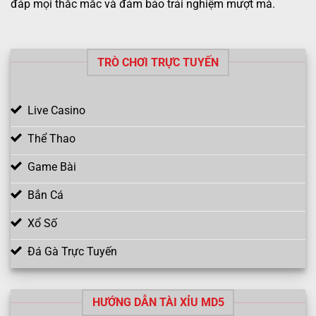
đáp mọi thắc mắc và đảm bảo trải nghiệm mượt mà.
TRÒ CHƠI TRỰC TUYẾN
Live Casino
Thể Thao
Game Bài
Bắn Cá
Xổ Số
Đá Gà Trực Tuyến
HƯỚNG DẪN TÀI XỈU MD5