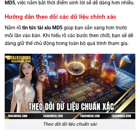
MD5
, việc nắm bắt thời điểm sinh lời sẽ dễ dàng hơn nhiều.
Hướng dẫn theo dõi các dữ liệu chính xác
Nắm rõ
tin tức tài xỉu MD5
giúp bạn sẵn sàng hơn trước
mỗi lần vào bàn. Khi hiểu rõ các bước then chốt, bạn sẽ dễ
dàng giữ thế chủ động trong toàn bộ quá trình tham gia.
Theo dõi dữ liệu chuẩn xác