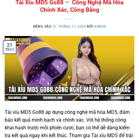
Tài Xỉu MD5 Go88 – Công Nghệ Mã Hóa
Chính Xác, Công Bằng
ĐĂNG VÀO
21 THÁNG 11, 2025
BỞI
ADMIN
21
Th11
Tài xỉu MD5 Go88 áp dụng công nghệ mã hóa MD5, đảm
bảo kết quả minh bạch và chính xác. Với hệ thống công
khai hash trước mỗi phiên cược, bạn có thể dễ dàng kiểm
tra kết quả ngay khi kết thúc. Tham gia Tài xỉu MD5 để trải