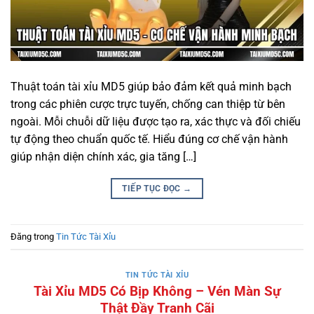
Thuật toán tài xỉu MD5 giúp bảo đảm kết quả minh bạch
trong các phiên cược trực tuyến, chống can thiệp từ bên
ngoài. Mỗi chuỗi dữ liệu được tạo ra, xác thực và đối chiếu
tự động theo chuẩn quốc tế. Hiểu đúng cơ chế vận hành
giúp nhận diện chính xác, gia tăng […]
TIẾP TỤC ĐỌC
→
Đăng trong
Tin Tức Tài Xỉu
TIN TỨC TÀI XỈU
Tài Xỉu MD5 Có Bịp Không – Vén Màn Sự
Thật Đầy Tranh Cãi