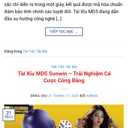
xắc chỉ diễn ra trong một giây, kết quả được mã hóa chuẩn
đảm bảo tính chính xác tuyệt đối. Tài Xỉu MD5 đang dẫn
đầu xu hướng công nghệ […]
TIẾP TỤC ĐỌC
→
Đăng trong
Tin Tức Tài Xỉu
TIN TỨC TÀI XỈU
Tài Xỉu MD5 Sunwin – Trải Nghiệm Cá
Cược Công Bằng
ĐĂNG VÀO
21 THÁNG 11, 2025
BỞI
ADMIN
21
Th11