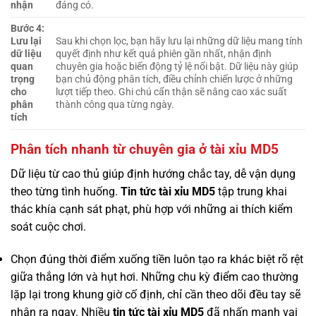
nhận
đáng có.
Bước 4:
Lưu lại
Sau khi chọn lọc, bạn hãy lưu lại những dữ liệu mang tính
dữ liệu
quyết định như kết quả phiên gần nhất, nhận định
quan
chuyên gia hoặc biến động tỷ lệ nổi bật. Dữ liệu này giúp
trọng
bạn chủ động phân tích, điều chỉnh chiến lược ở những
cho
lượt tiếp theo. Ghi chú cẩn thận sẽ nâng cao xác suất
phân
thành công qua từng ngày.
tích
Phân tích nhanh từ chuyên gia ở tài xỉu MD5
Dữ liệu từ cao thủ giúp định hướng chắc tay, dễ vận dụng
theo từng tình huống.
Tin tức tài xỉu MD5
tập trung khai
thác khía cạnh sát phạt, phù hợp với những ai thích kiểm
soát cuộc chơi.
Chọn đúng thời điểm xuống tiền luôn tạo ra khác biệt rõ rệt
giữa thắng lớn và hụt hơi. Những chu kỳ điểm cao thường
lặp lại trong khung giờ cố định, chỉ cần theo dõi đều tay sẽ
nhận ra ngay. Nhiều
tin tức tài xỉu MD5
đã nhấn mạnh vai