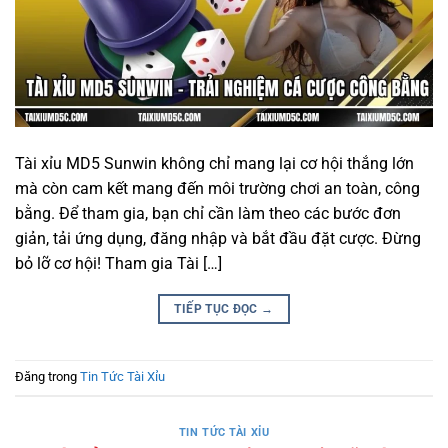
Tài xỉu MD5 Sunwin không chỉ mang lại cơ hội thắng lớn
mà còn cam kết mang đến môi trường chơi an toàn, công
bằng. Để tham gia, bạn chỉ cần làm theo các bước đơn
giản, tải ứng dụng, đăng nhập và bắt đầu đặt cược. Đừng
bỏ lỡ cơ hội! Tham gia Tài […]
TIẾP TỤC ĐỌC
→
Đăng trong
Tin Tức Tài Xỉu
TIN TỨC TÀI XỈU