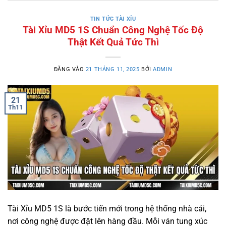
TIN TỨC TÀI XỈU
Tài Xỉu MD5 1S Chuẩn Công Nghệ Tốc Độ
Thật Kết Quả Tức Thì
ĐĂNG VÀO
21 THÁNG 11, 2025
BỞI
ADMIN
21
Th11
Tài Xỉu MD5 1S là bước tiến mới trong hệ thống nhà cái,
nơi công nghệ được đặt lên hàng đầu. Mỗi ván tung xúc