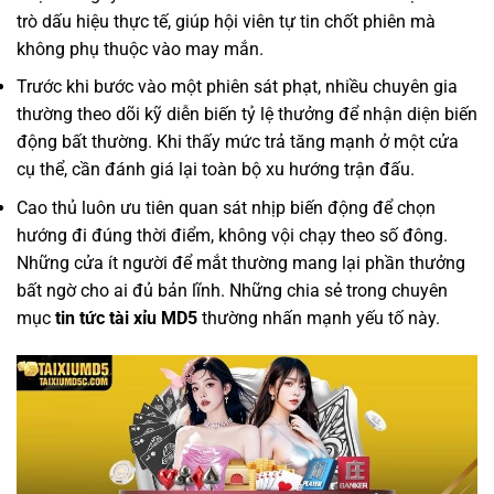
trò dấu hiệu thực tế, giúp hội viên tự tin chốt phiên mà
không phụ thuộc vào may mắn.
Trước khi bước vào một phiên sát phạt, nhiều chuyên gia
thường theo dõi kỹ diễn biến tỷ lệ thưởng để nhận diện biến
động bất thường. Khi thấy mức trả tăng mạnh ở một cửa
cụ thể, cần đánh giá lại toàn bộ xu hướng trận đấu.
Cao thủ luôn ưu tiên quan sát nhịp biến động để chọn
hướng đi đúng thời điểm, không vội chạy theo số đông.
Những cửa ít người để mắt thường mang lại phần thưởng
bất ngờ cho ai đủ bản lĩnh. Những chia sẻ trong chuyên
mục
tin tức tài xỉu MD5
thường nhấn mạnh yếu tố này.