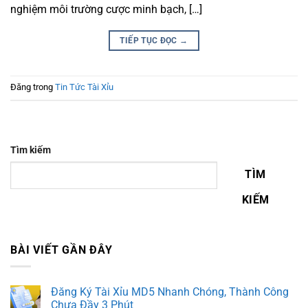
nghiệm môi trường cược minh bạch, […]
TIẾP TỤC ĐỌC
→
Đăng trong
Tin Tức Tài Xỉu
Tìm kiếm
TÌM
KIẾM
BÀI VIẾT GẦN ĐÂY
Đăng Ký Tài Xỉu MD5 Nhanh Chóng, Thành Công
Chưa Đầy 3 Phút