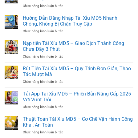
ở
Chức năng bình luận bị tắt
Đăng
Ký
Hướng Dẫn Đăng Nhập Tài Xỉu MD5 Nhanh
Tài
Chóng, Không Bị Chặn Truy Cập
Xỉu
ở
Chức năng bình luận bị tắt
MD5
Hướng
Nhanh
Dẫn
Nạp tiền Tài Xỉu MD5 – Giao Dịch Thành Công
Chóng,
Đăng
Thành
Chưa Đầy 3 Phút
Nhập
Công
ở
Chức năng bình luận bị tắt
Tài
Chưa
Nạp
Xỉu
Đầy
tiền
Rút Tiền Tài Xỉu MD5 – Quy Trình Đơn Giản, Thao
MD5
3
Tài
Nhanh
Tác Mượt Mà
Phút
Xỉu
Chóng,
ở
Chức năng bình luận bị tắt
MD5
Không
Rút
–
Bị
Tiền
Tải App Tài Xỉu MD5 – Phiên Bản Nâng Cấp 2025
Giao
Chặn
Tài
Dịch
Với Vượt Trội
Truy
Xỉu
Thành
Cập
ở
Chức năng bình luận bị tắt
MD5
Công
Tải
–
Chưa
App
Thuật Toán Tài Xỉu MD5 – Cơ Chế Vận Hành Công
Quy
Đầy
Tài
Trình
Khai, An Toàn
3
Xỉu
Đơn
Phút
ở
Chức năng bình luận bị tắt
MD5
Giản,
Thuật