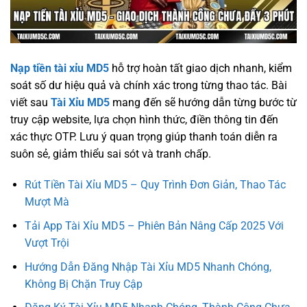
Nạp tiền tài xỉu MD5
hỗ trợ hoàn tất giao dịch nhanh, kiểm
soát số dư hiệu quả và chính xác trong từng thao tác. Bài
viết sau
Tài Xỉu MD5
mang đến sẽ hướng dẫn từng bước từ
truy cập website, lựa chọn hình thức, điền thông tin đến
xác thực OTP. Lưu ý quan trọng giúp thanh toán diễn ra
suôn sẻ, giảm thiểu sai sót và tranh chấp.
Rút Tiền Tài Xỉu MD5 – Quy Trình Đơn Giản, Thao Tác
Mượt Mà
Tải App Tài Xỉu MD5 – Phiên Bản Nâng Cấp 2025 Với
Vượt Trội
Hướng Dẫn Đăng Nhập Tài Xỉu MD5 Nhanh Chóng,
Không Bị Chặn Truy Cập