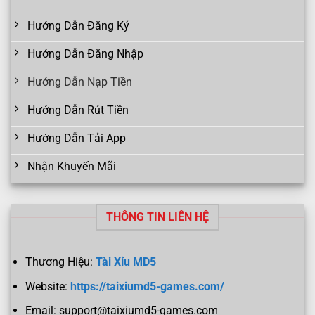
Hướng Dẫn Đăng Ký
Hướng Dẫn Đăng Nhập
Hướng Dẫn Nạp Tiền
Hướng Dẫn Rút Tiền
Hướng Dẫn Tải App
Nhận Khuyến Mãi
THÔNG TIN LIÊN HỆ
Thương Hiệu:
Tài Xỉu MD5
Website:
https://taixiumd5-games.com/
Email:
support@taixiumd5-games.com