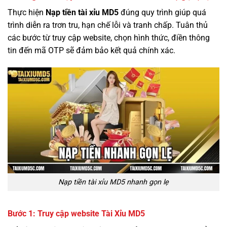
Thực hiện
Nạp tiền tài xỉu MD5
đúng quy trình giúp quá
trình diễn ra trơn tru, hạn chế lỗi và tranh chấp. Tuân thủ
các bước từ truy cập website, chọn hình thức, điền thông
tin đến mã OTP sẽ đảm bảo kết quả chính xác.
Nạp tiền tài xỉu MD5 nhanh gọn lẹ
Bước 1: Truy cập website Tài Xỉu MD5