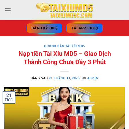
Bỏ
qua
nội
dung
ĐĂNG KÝ +88$
TẢI APP +108$
HƯỚNG DẪN TÀI XỈU MD5
Nạp tiền Tài Xỉu MD5 – Giao Dịch
Thành Công Chưa Đầy 3 Phút
ĐĂNG VÀO
21 THÁNG 11, 2025
BỞI
ADMIN
21
Th11