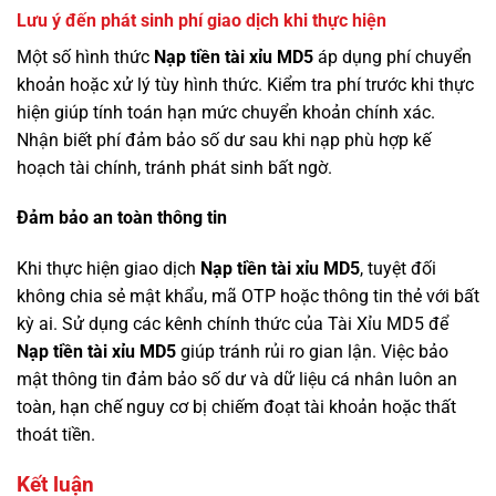
Lưu ý đến phát sinh phí giao dịch khi thực hiện
Một số hình thức
Nạp tiền tài xỉu MD5
áp dụng phí chuyển
khoản hoặc xử lý tùy hình thức. Kiểm tra phí trước khi thực
hiện giúp tính toán hạn mức chuyển khoản chính xác.
Nhận biết phí đảm bảo số dư sau khi nạp phù hợp kế
hoạch tài chính, tránh phát sinh bất ngờ.
Đảm bảo an toàn thông tin
Khi thực hiện giao dịch
Nạp tiền tài xỉu MD5
, tuyệt đối
không chia sẻ mật khẩu, mã OTP hoặc thông tin thẻ với bất
kỳ ai. Sử dụng các kênh chính thức của Tài Xỉu MD5 để
Nạp tiền tài xỉu MD5
giúp tránh rủi ro gian lận. Việc bảo
mật thông tin đảm bảo số dư và dữ liệu cá nhân luôn an
toàn, hạn chế nguy cơ bị chiếm đoạt tài khoản hoặc thất
thoát tiền.
Kết luận