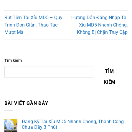
Rút Tiền Tài Xỉu MD5 – Quy
Hướng Dẫn Đăng Nhập Tài
Trình Đơn Giản, Thao Tác
Xỉu MD5 Nhanh Chóng,
Mượt Mà
Không Bị Chặn Truy Cập
Tìm kiếm
TÌM
KIẾM
BÀI VIẾT GẦN ĐÂY
Đăng Ký Tài Xỉu MD5 Nhanh Chóng, Thành Công
Chưa Đầy 3 Phút