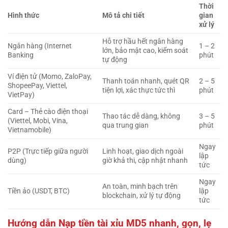
Thời
Hình thức
Mô tả chi tiết
gian
xử lý
Hỗ trợ hầu hết ngân hàng
Ngân hàng (Internet
1 – 2
lớn, bảo mật cao, kiểm soát
Banking
phút
tự động
Ví điện tử (Momo, ZaloPay,
Thanh toán nhanh, quét QR
2 – 5
ShopeePay, Viettel,
tiện lợi, xác thực tức thì
phút
VietPay)
Card – Thẻ cào điện thoại
Thao tác dễ dàng, không
3 – 5
(Viettel, Mobi, Vina,
qua trung gian
phút
Vietnamobile)
Ngay
P2P (Trực tiếp giữa người
Linh hoạt, giao dịch ngoài
lập
dùng)
giờ khả thi, cập nhật nhanh
tức
Ngay
An toàn, minh bạch trên
Tiền ảo (USDT, BTC)
lập
blockchain, xử lý tự động
tức
Hướng dẫn Nạp tiền tài xỉu MD5 nhanh, gọn, lẹ