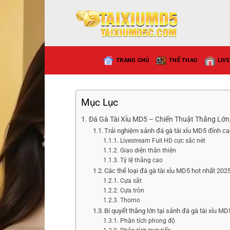
Bỏ
qua
nội
dung
TRANG CHỦ
THỂ THAO
LIV
Mục Lục
Đá Gà Tài Xỉu MD5 – Chiến Thuật Thắng Lớn,
Trải nghiệm sảnh đá gà tài xỉu MD5 đỉnh c
Livestream Full HD cực sắc nét
Giao diện thân thiện
Tỷ lệ thắng cao
Các thể loại đá gà tài xỉu MD5 hot nhất 202
Cựa sắt
Cựa tròn
Thomo
Bí quyết thắng lớn tại sảnh đá gà tài xỉu MD
Phân tích phong độ