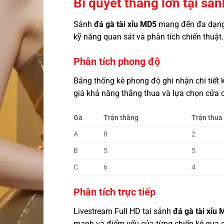
Bí quyết thắng lớn tại sả
Sảnh
đá gà tài xỉu MD5
mang đến đa dạng t
kỹ năng quan sát và phân tích chiến thuật.
Phân tích phong độ
Bảng thống kê phong độ ghi nhận chi tiết 
giá khả năng thắng thua và lựa chọn cửa 
Gà
Trận thắng
Trận thua
A
8
2
B
5
5
C
6
4
Phân tích trực tiếp
Livestream Full HD tại sảnh
đá gà tài xỉu
mạnh và điểm yếu của từng chiến kê qua ch