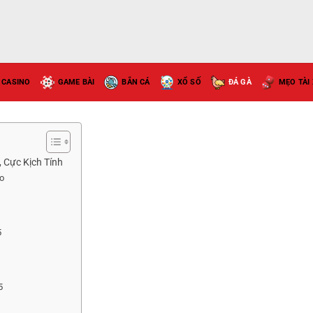
E CASINO
GAME BÀI
BẮN CÁ
XỔ SỐ
ĐÁ GÀ
MẸO TÀI 
 Cực Kịch Tính
ao
5
5