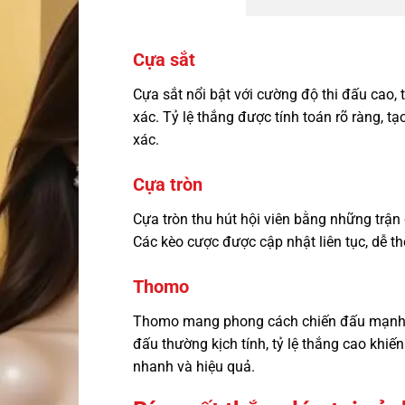
Cựa sắt
Cựa sắt nổi bật với cường độ thi đấu cao, t
xác. Tỷ lệ thắng được tính toán rõ ràng, t
xác.
Cựa tròn
Cựa tròn thu hút hội viên bằng những trận đ
Các kèo cược được cập nhật liên tục, dễ th
Thomo
Thomo mang phong cách chiến đấu mạnh mẽ
đấu thường kịch tính, tỷ lệ thắng cao khiế
nhanh và hiệu quả.