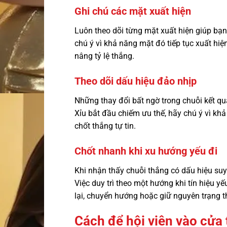
Ghi chú các mặt xuất hiện
Luôn theo dõi từng mặt xuất hiện giúp bạn 
chú ý vì khả năng mặt đó tiếp tục xuất hiện
nâng tỷ lệ thắng.
Theo dõi dấu hiệu đảo nhịp
Những thay đổi bất ngờ trong chuỗi kết q
Xỉu bắt đầu chiếm ưu thế, hãy chú ý vì khả
chốt thắng tự tin.
Chốt nhanh khi xu hướng yếu đi
Khi nhận thấy chuỗi thắng có dấu hiệu suy 
Việc duy trì theo một hướng khi tín hiệu 
lại, chuyển hướng hoặc giữ nguyên trạng t
Cách để hội viên vào cửa