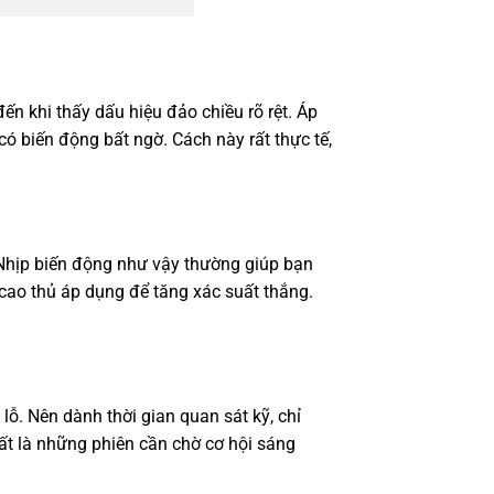
ến khi thấy dấu hiệu đảo chiều rõ rệt. Áp
có biến động bất ngờ. Cách này rất thực tế,
. Nhịp biến động như vậy thường giúp bạn
ao thủ áp dụng để tăng xác suất thắng.
 lỗ. Nên dành thời gian quan sát kỹ, chỉ
nhất là những phiên cần chờ cơ hội sáng