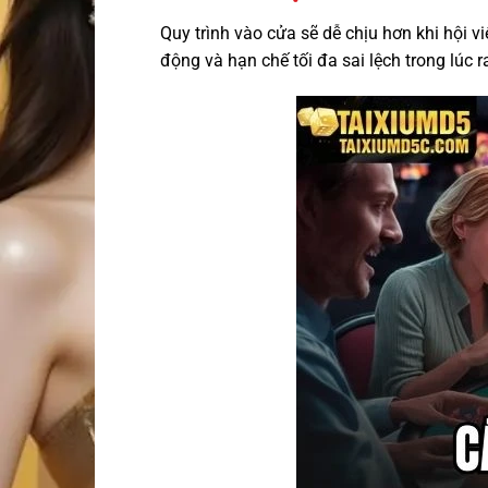
Quy trình vào cửa sẽ dễ chịu hơn khi hội 
động và hạn chế tối đa sai lệch trong lúc r