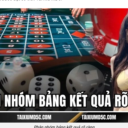
Phân nhóm bảng kết quả rõ ràng