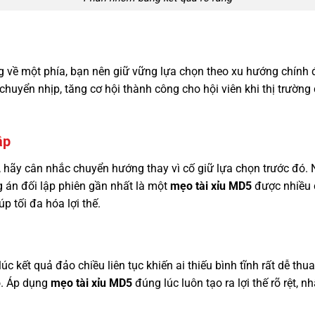
ng về một phía, bạn nên giữ vững lựa chọn theo xu hướng chính đ
huyển nhịp, tăng cơ hội thành công cho hội viên khi thị trường 
ập
a, hãy cân nhắc chuyển hướng thay vì cố giữ lựa chọn trước đó
 án đối lập phiên gần nhất là một
mẹo tài xỉu MD5
được nhiều c
p tối đa hóa lợi thế.
 kết quả đảo chiều liên tục khiến ai thiếu bình tĩnh rất dễ thua
có. Áp dụng
mẹo tài xỉu MD5
đúng lúc luôn tạo ra lợi thế rõ rệt, 