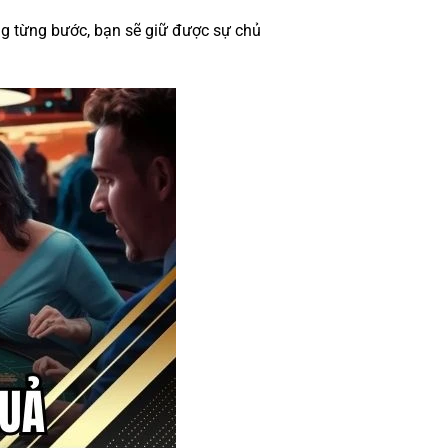
úng từng bước, bạn sẽ giữ được sự chủ