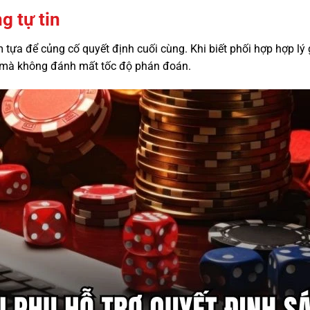
g tự tin
tựa để củng cố quyết định cuối cùng. Khi biết phối hợp hợp lý
n mà không đánh mất tốc độ phán đoán.