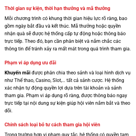
Thời gian sự kiện, thời hạn thưởng và mã thưởng
Mỗi chương trình có khung thời gian hiệu lực rõ ràng, bao
gồm ngày bắt đầu và kết thúc. Mã thưởng hoặc quyền
nhận quà sẽ được hệ thống cấp tự động hoặc thông báo
trực tiếp. Theo đó, bạn cần phân biệt và nắm chắc các
thông tin để tránh xảy ra mất mát trong quá trình tham gia.
Phạm vi áp dụng ưu đãi
Khuyến mãi
được phân chia theo sảnh và loại hình dịch vụ
như Thể thao, Casino, Slot,… tất cả sảnh cược. Hệ thống
xác nhận tự động quyền lợi dựa trên tài khoản và sảnh
tham gia. Phạm vi áp dụng rõ ràng, được thông báo ngay
trực tiếp tại nội dung sự kiện giúp hội viên nắm bắt và theo
dõi.
Chính sách loại bỏ tư cách tham gia hội viên
Trong trường hợp vi phạm quy tắc, hệ thống có quyền tạm