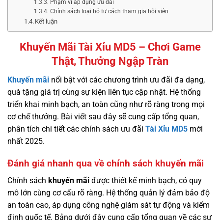
Phạm vi áp dụng ưu đãi
Chính sách loại bỏ tư cách tham gia hội viên
Kết luận
Khuyến Mãi Tài Xỉu MD5 – Chơi Game
Thật, Thưởng Ngập Tràn
Khuyến mãi
nổi bật với các chương trình ưu đãi đa dạng,
quà tặng giá trị cùng sự kiện liên tục cập nhật. Hệ thống
triển khai minh bạch, an toàn cũng như rõ ràng trong mọi
cơ chế thưởng. Bài viết sau đây sẽ cung cấp tổng quan,
phân tích chi tiết các chính sách ưu đãi
Tài Xỉu MD5
mới
nhất 2025.
Đánh giá nhanh qua về chính sách khuyến mãi
Chính sách
khuyến mãi
được thiết kế minh bạch, có quy
mô lớn cùng cơ cấu rõ ràng. Hệ thống quản lý đảm bảo độ
an toàn cao, áp dụng công nghệ giám sát tự động và kiểm
định quốc tế. Bảng dưới đây cung cấp tổng quan về các sự