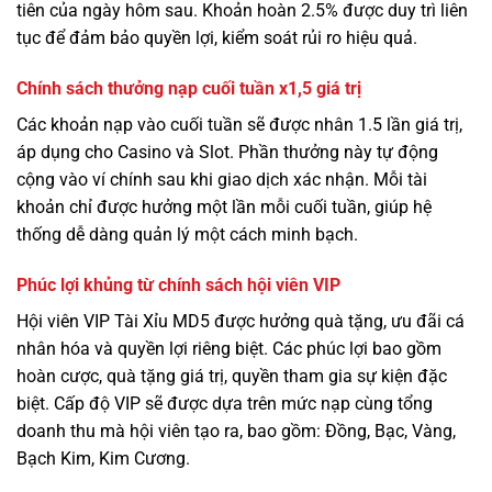
tiên của ngày hôm sau. Khoản hoàn 2.5% được duy trì liên
tục để đảm bảo quyền lợi, kiểm soát rủi ro hiệu quả.
Chính sách thưởng nạp cuối tuần x1,5 giá trị
Các khoản nạp vào cuối tuần sẽ được nhân 1.5 lần giá trị,
áp dụng cho Casino và Slot. Phần thưởng này tự động
cộng vào ví chính sau khi giao dịch xác nhận. Mỗi tài
khoản chỉ được hưởng một lần mỗi cuối tuần, giúp hệ
thống dễ dàng quản lý một cách minh bạch.
Phúc lợi khủng từ chính sách hội viên VIP
Hội viên VIP Tài Xỉu MD5 được hưởng quà tặng, ưu đãi cá
nhân hóa và quyền lợi riêng biệt. Các phúc lợi bao gồm
hoàn cược, quà tặng giá trị, quyền tham gia sự kiện đặc
biệt. Cấp độ VIP sẽ được dựa trên mức nạp cùng tổng
doanh thu mà hội viên tạo ra, bao gồm: Đồng, Bạc, Vàng,
Bạch Kim, Kim Cương.