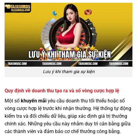
Lưu ý khi tham gia sự kiện
Quy định về doanh thu tạo ra và số vòng cược hợp lệ
Một số
khuyến mãi
yêu cầu doanh thu tối thiểu hoặc số
vòng cược hợp lệ trước khi nhận thưởng. Hệ thống tự động
kiểm tra và đối chiếu dữ liệu, giúp xác định giá trị thưởng
chính xác. Những yêu cầu này nhằm duy trì cân bằng giữa
các thành viên và đảm bảo cơ chế thưởng công bằng.