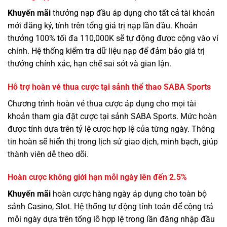
Khuyến mãi
thưởng nạp đầu áp dụng cho tất cả tài khoản
mới đăng ký, tính trên tổng giá trị nạp lần đầu. Khoản
thưởng 100% tối đa 110,000K sẽ tự động được cộng vào ví
chính. Hệ thống kiểm tra dữ liệu nạp để đảm bảo giá trị
thưởng chính xác, hạn chế sai sót và gian lận.
Hỗ trợ hoàn vé thua cược tại sảnh thể thao SABA Sports
Chương trình hoàn vé thua cược áp dụng cho mọi tài
khoản tham gia đặt cược tại sảnh SABA Sports. Mức hoàn
được tính dựa trên tỷ lệ cược hợp lệ của từng ngày. Thông
tin hoàn sẽ hiển thị trong lịch sử giao dịch, minh bạch, giúp
thành viên dễ theo dõi.
Hoàn cược không giới hạn mỗi ngày lên đến 2.5%
Khuyến mãi
hoàn cược hàng ngày áp dụng cho toàn bộ
sảnh Casino, Slot. Hệ thống tự động tính toán để cộng trả
mỗi ngày dựa trên tổng lỗ hợp lệ trong lần đăng nhập đầu