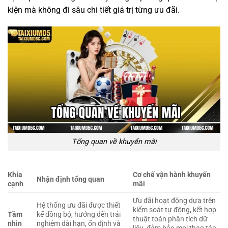
kiện mà không đi sâu chi tiết giá trị từng ưu đãi.
Tổng quan về khuyến mãi
Khía
Cơ chế vận hành khuyến
Nhận định tổng quan
cạnh
mãi
Ưu đãi hoạt động dựa trên
Hệ thống ưu đãi được thiết
kiểm soát tự động, kết hợp
Tầm
kế đồng bộ, hướng đến trải
thuật toán phân tích dữ
nhìn
nghiệm dài hạn, ổn định và