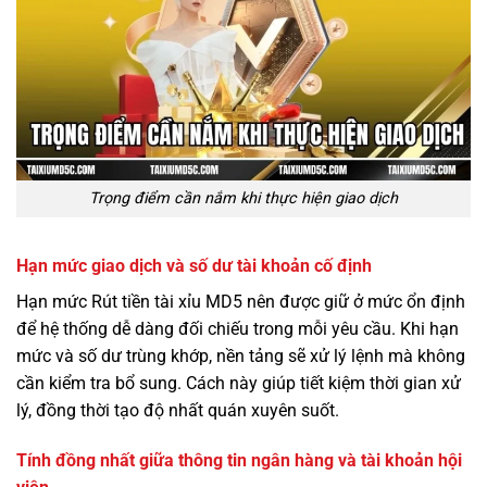
Trọng điểm cần nắm khi thực hiện giao dịch
Hạn mức giao dịch và số dư tài khoản cố định
Hạn mức Rút tiền tài xỉu MD5 nên được giữ ở mức ổn định
để hệ thống dễ dàng đối chiếu trong mỗi yêu cầu. Khi hạn
mức và số dư trùng khớp, nền tảng sẽ xử lý lệnh mà không
cần kiểm tra bổ sung. Cách này giúp tiết kiệm thời gian xử
lý, đồng thời tạo độ nhất quán xuyên suốt.
Tính đồng nhất giữa thông tin ngân hàng và tài khoản hội