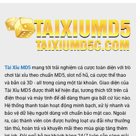
Tài Xỉu MD5
mang tới trải nghiệm cá cược toàn diện với trò
chơi tài xỉu theo chuẩn MD5, slot nổ hũ, cá cược thể thao
và bắn cá 3D - all trong cùng một tài khoản. Giao diện của
Tài Xỉu MD5 được thiết kế hiện đại, tương thích tốt trên cả
điện thoại và máy tính để dễ dàng tham gia bất cứ lúc nào.
Hệ thống thanh toán hoạt động minh bạch, xử lý nhanh và
bảo vệ dữ liệu người dùng với chuẩn bảo mật cao. Ngoài
ra, các thành viên còn được hưởng loạt ưu đãi như thưởng
tân thủ, hoàn trả và khuyến mãi theo mùa giúp tăng thêm
lợi ích. Đội ngũ hỗ trợ khách hàng 24/7 luôn sẵn sàng giải