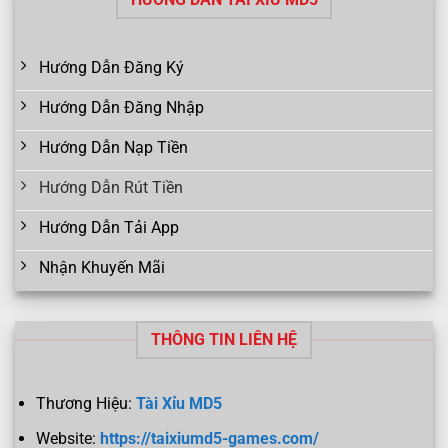
Hướng Dẫn Đăng Ký
Hướng Dẫn Đăng Nhập
Hướng Dẫn Nạp Tiền
Hướng Dẫn Rút Tiền
Hướng Dẫn Tải App
Nhận Khuyến Mãi
THÔNG TIN LIÊN HỆ
Thương Hiệu:
Tài Xỉu MD5
Website:
https://taixiumd5-games.com/