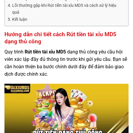
Lỗi thường gặp khi Rút tiền tài xỉu MD5 và cách xử lý hiệu
quả
Kết luận
Hướng dẫn chi tiết cách Rút tiền tài xỉu MD5
dạng thủ công
Quy trình
Rút tiền tài xỉu MD5
dạng thủ công yêu cầu hội
viên xác lập đầy đủ thông tin trước khi gửi yêu cầu. Bạn sẽ
cần hoàn thiện ba bước chính dưới đây để đảm bảo giao
dịch được chính xác.