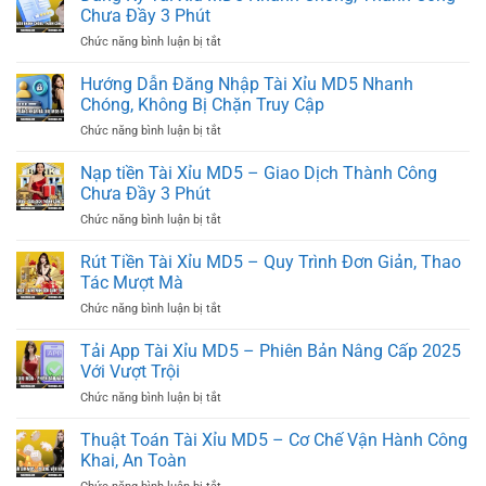
Chưa Đầy 3 Phút
ở
Chức năng bình luận bị tắt
Đăng
Ký
Hướng Dẫn Đăng Nhập Tài Xỉu MD5 Nhanh
Tài
Chóng, Không Bị Chặn Truy Cập
Xỉu
ở
Chức năng bình luận bị tắt
MD5
Hướng
Nhanh
Dẫn
Nạp tiền Tài Xỉu MD5 – Giao Dịch Thành Công
Chóng,
Đăng
Thành
Chưa Đầy 3 Phút
Nhập
Công
ở
Chức năng bình luận bị tắt
Tài
Chưa
Nạp
Xỉu
Đầy
tiền
Rút Tiền Tài Xỉu MD5 – Quy Trình Đơn Giản, Thao
MD5
3
Tài
Nhanh
Tác Mượt Mà
Phút
Xỉu
Chóng,
ở
Chức năng bình luận bị tắt
MD5
Không
Rút
–
Bị
Tiền
Tải App Tài Xỉu MD5 – Phiên Bản Nâng Cấp 2025
Giao
Chặn
Tài
Dịch
Với Vượt Trội
Truy
Xỉu
Thành
Cập
ở
Chức năng bình luận bị tắt
MD5
Công
Tải
–
Chưa
App
Thuật Toán Tài Xỉu MD5 – Cơ Chế Vận Hành Công
Quy
Đầy
Tài
Trình
Khai, An Toàn
3
Xỉu
Đơn
Phút
ở