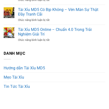
Chức năng bình luận bị tắt
MD5
Giản,
Thuật
–
Thao
Toán
Tài Xỉu MD5 Có Bịp Không – Vén Màn Sự Thật
Phiên
Tác
Tài
Bản
Đầy Tranh Cãi
Mượt
Xỉu
Nâng
Mà
ở
Chức năng bình luận bị tắt
MD5
Cấp
Tài
–
2025
Xỉu
Tài Xỉu MD5 Online – Chuẩn 4.0 Trong Trải
Cơ
Với
MD5
Chế
Nghiệm Giải Trí
Vượt
Có
Vận
Trội
ở
Chức năng bình luận bị tắt
Bịp
Hành
Tài
Không
Công
Xỉu
–
Khai,
MD5
DANH MỤC
Vén
An
Online
Màn
Toàn
–
Sự
Chuẩn
Thật
Hướng dẫn Tài Xỉu MD5
4.0
Đầy
Trong
Tranh
Mẹo Tài Xỉu
Trải
Cãi
Nghiệm
Giải
Tin Tức Tài Xỉu
Trí