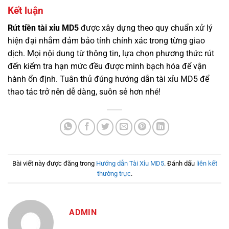
Kết luận
Rút tiền tài xỉu MD5
được xây dựng theo quy chuẩn xử lý
hiện đại nhằm đảm bảo tính chính xác trong từng giao
dịch. Mọi nội dung từ thông tin, lựa chọn phương thức rút
đến kiểm tra hạn mức đều được minh bạch hóa để vận
hành ổn định. Tuân thủ đúng hướng dẫn tài xỉu MD5 để
thao tác trở nên dễ dàng, suôn sẻ hơn nhé!
Bài viết này được đăng trong
Hướng dẫn Tài Xỉu MD5
. Đánh dấu
liên kết
thường trực
.
ADMIN