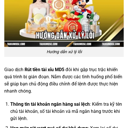
Hướng dẫn xử lý lỗi
Giao dịch
Rút tiền tài xỉu MD5
đôi khi gặp trục trặc khiến
quá trình bị gián đoạn. Nắm được các tình huống phổ biến
sẽ giúp bạn chủ động điều chỉnh để lệnh được thực hiện
nhanh chóng.
Thông tin tài khoản ngân hàng sai lệch
: Kiểm tra kỹ tên
chủ tài khoản, số tài khoản và mã ngân hàng trước khi
gửi lệnh.