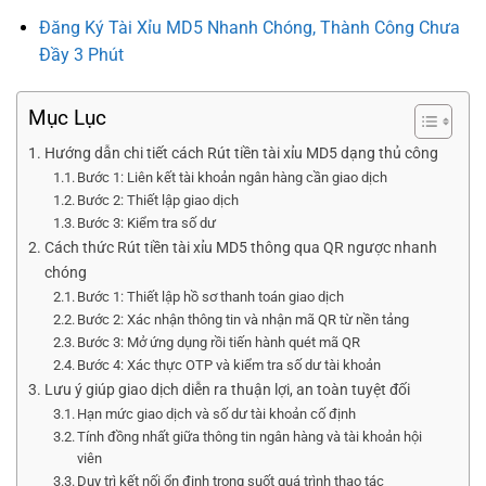
Đăng Ký Tài Xỉu MD5 Nhanh Chóng, Thành Công Chưa
Đầy 3 Phút
Mục Lục
Hướng dẫn chi tiết cách Rút tiền tài xỉu MD5 dạng thủ công
Bước 1: Liên kết tài khoản ngân hàng cần giao dịch
Bước 2: Thiết lập giao dịch
Bước 3: Kiểm tra số dư
Cách thức Rút tiền tài xỉu MD5 thông qua QR ngược nhanh
chóng
Bước 1: Thiết lập hồ sơ thanh toán giao dịch
Bước 2: Xác nhận thông tin và nhận mã QR từ nền tảng
Bước 3: Mở ứng dụng rồi tiến hành quét mã QR
Bước 4: Xác thực OTP và kiểm tra số dư tài khoản
Lưu ý giúp giao dịch diễn ra thuận lợi, an toàn tuyệt đối
Hạn mức giao dịch và số dư tài khoản cố định
Tính đồng nhất giữa thông tin ngân hàng và tài khoản hội
viên
Duy trì kết nối ổn định trong suốt quá trình thao tác