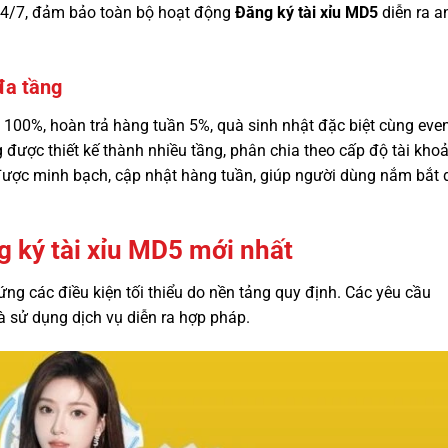
t 24/7, đảm bảo toàn bộ hoạt động
Đăng ký tài xỉu MD5
diễn ra a
đa tầng
00%, hoàn trả hàng tuần 5%, quà sinh nhật đặc biệt cùng eve
 được thiết kế thành nhiều tầng, phân chia theo cấp độ tài khoả
được minh bạch, cập nhật hàng tuần, giúp người dùng nắm bắt 
g ký tài xỉu MD5 mới nhất
ứng các điều kiện tối thiểu do nền tảng quy định. Các yêu cầu
à sử dụng dịch vụ diễn ra hợp pháp.