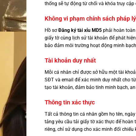
thống sẽ tự động từ chối và khóa truy cập đ
Không vi phạm chính sách pháp lý
Hồ sơ
Đăng ký tài xỉu MD5
phải hoàn toàn 
giấy tờ cùng lịch sử tài khoản để phát hi
bảo đảm môi trường hoạt động minh bạch 
Tài khoản duy nhất
Mỗi cá nhân chỉ được sở hữu một tài khoản
SĐT và email để xác minh duy nhất cho từn
tạo tài khoản, đảm bảo tính minh bạch, an 
Thông tin xác thực
Tất cả thông tin cá nhân gồm họ tên, ngày 
tảng yêu cầu tải giấy tờ xác thực để hoàn 
riêng, chỉ sử dụng cho xác minh đối chiếu k