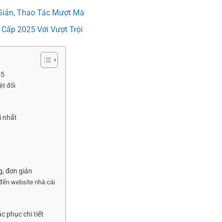
 Giản, Thao Tác Mượt Mà
 Cấp 2025 Với Vượt Trội
D5
ệt đối
i nhất
, đơn giản
 đến website nhà cái
c phục chi tiết