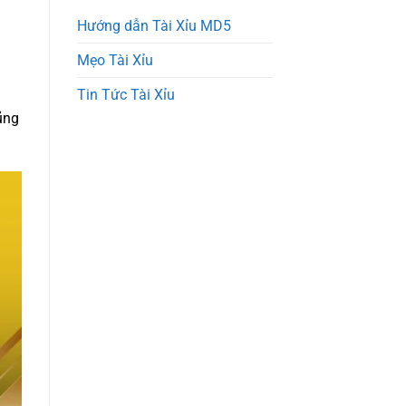
Chuẩn
Đầy
Hướng dẫn Tài Xỉu MD5
4.0
Tranh
Trong
Cãi
Mẹo Tài Xỉu
Trải
Nghiệm
Giải
Tin Tức Tài Xỉu
Trí
ũng