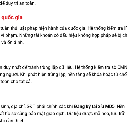
ể duy trì an toàn.
 quốc gia
tuân thủ luật pháp hiện hành của quốc gia. Hệ thống kiểm tra IP
ện vi phạm. Những tài khoản có dấu hiệu không hợp pháp sẽ bị c
và ổn định.
 duy nhất để tránh trùng lặp dữ liệu. Hệ thống kiểm tra số CMN
g người. Khi phát hiện trùng lặp, nền tảng sẽ khóa hoặc từ chố
toàn cho tất cả.
sinh, địa chỉ, SĐT phải chính xác khi
Đăng ký tài xỉu MD5
. Nền
tất hồ sơ cùng bảo mật giao dịch. Dữ liệu được mã hóa, lưu trữ
hi cần thiết.